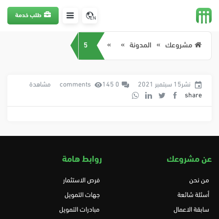
طلب خدمة
EN
مشروعك
المدونة
5
نشر15 سبتمبر 2021
0 comments
145 مشاهدة
share
عن مشروعك
روابط هامة
من نحن
فرص الاستثمار
أسئلة شائعة
جهات التمويل
سابقة الاعمال
مبادرات التمويل