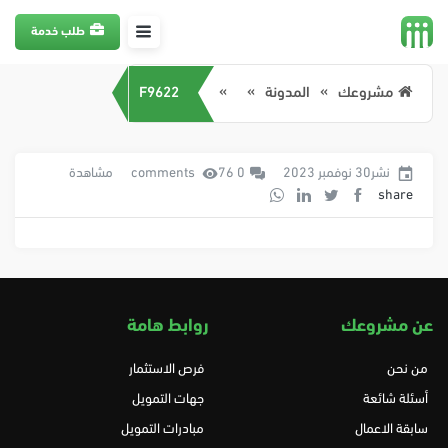
طلب خدمة
مشروعك
المدونة
F9622
نشر30 نوفمبر 2023
0 comments
76 مشاهدة
share
عن مشروعك
روابط هامة
من نحن
فرص الاستثمار
أسئلة شائعة
جهات التمويل
سابقة الاعمال
مبادرات التمويل