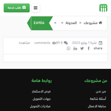
طلب خدمة
مشروعك
المدونة
EA9D4
نشر13 يوليو 2023
0 comments
89 مشاهدة
share
عن مشروعك
روابط هامة
من نحن
فرص الاستثمار
أسئلة شائعة
جهات التمويل
سابقة الاعمال
مبادرات التمويل