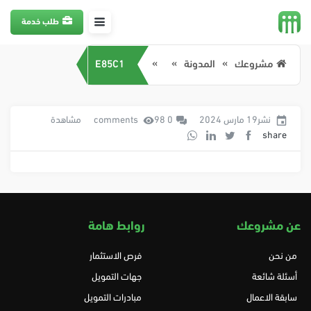
طلب خدمة
مشروعك
المدونة
E85C1
نشر19 مارس 2024
0 comments
98 مشاهدة
share
عن مشروعك
روابط هامة
من نحن
فرص الاستثمار
أسئلة شائعة
جهات التمويل
سابقة الاعمال
مبادرات التمويل