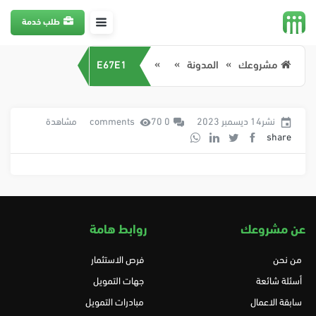
طلب خدمة
مشروعك
المدونة
E67E1
نشر14 ديسمبر 2023
0 comments
70 مشاهدة
share
عن مشروعك
روابط هامة
من نحن
فرص الاستثمار
أسئلة شائعة
جهات التمويل
سابقة الاعمال
مبادرات التمويل