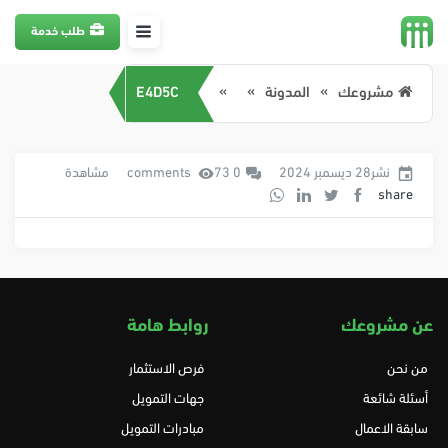
طلب خدمة
مشروعك
المدونة
E4D5C
نشر28 ديسمبر 2024
0 comments
73 مشاهدة
share
عن مشروعك
روابط هامة
من نحن
فرص الاستثمار
أسئلة شائعة
جهات التمويل
سابقة الاعمال
مبادرات التمويل