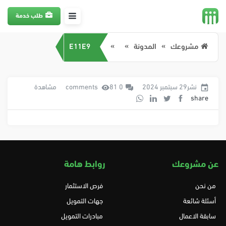
طلب خدمة
مشروعك
المدونة
E11E9
نشر29 سبتمبر 2024
0 comments
81 مشاهدة
share
عن مشروعك
روابط هامة
من نحن
فرص الاستثمار
أسئلة شائعة
جهات التمويل
سابقة الاعمال
مبادرات التمويل