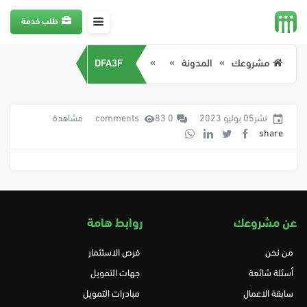
طلب خدمة
مشروعك
المدونة
DFA3F
نشر05 يوليو 2023
0 comments
83 مشاهدة
share
عن مشروعك
روابط هامة
من نحن
فرص الاستثمار
أسئلة شائعة
جهات التمويل
سابقة الاعمال
مبادرات التمويل