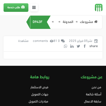
طلب خدمة
مشروعك
المدونة
D943F
نشر05 فبراير 2025
0 comments
81 مشاهدة
share
عن مشروعك
روابط هامة
من نحن
فرص الاستثمار
أسئلة شائعة
جهات التمويل
سابقة الاعمال
مبادرات التمويل