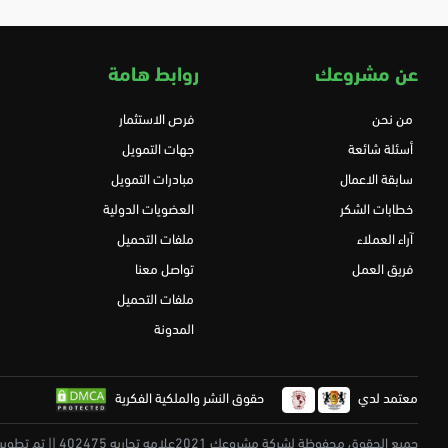
عن مشروعك
روابط هامة
من نحن
فرص الاستثمار
أسئلة شائعة
جهات التمويل
سابقة الاعمال
مبادرات التمويل
خطابات الشكر
العضويات الدولية
آراء العملاء
ملفات التحميل
فريق العمل
تواصل معنا
ملفات التحميل
المدونة
معتمد لدي
حقوق النشر والملكية الفكرية
جميع الحقوق محفوظة لشركة مشروعك 2021علامه تجاريه 402475 || تم تطويرة بكل