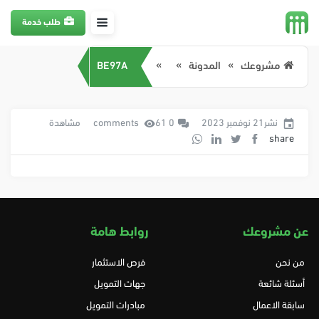
طلب خدمة
مشروعك
المدونة
BE97A
نشر21 نوفمبر 2023
0 comments
61 مشاهدة
share
عن مشروعك
روابط هامة
من نحن
فرص الاستثمار
أسئلة شائعة
جهات التمويل
سابقة الاعمال
مبادرات التمويل