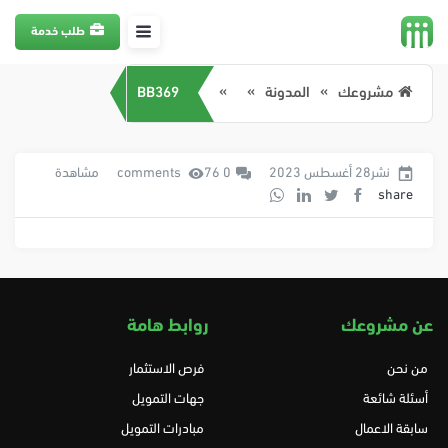
طلب خدمة
مشروعك
المدونة
BB369
نشر28 أغسطس 2023
0 comments
76 مشاهدة
share
عن مشروعك
روابط هامة
من نحن
فرص الاستثمار
أسئلة شائعة
جهات التمويل
سابقة الاعمال
مبادرات التمويل