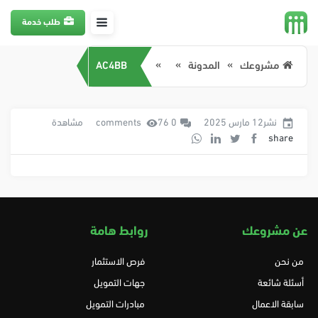
طلب خدمة
مشروعك
المدونة
AC4BB
نشر12 مارس 2025
0 comments
76 مشاهدة
share
عن مشروعك
روابط هامة
من نحن
فرص الاستثمار
أسئلة شائعة
جهات التمويل
سابقة الاعمال
مبادرات التمويل