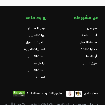
عن مشروعك
روابط هامة
من نحن
فرص الاستثمار
أسئلة شائعة
جهات التمويل
سابقة الاعمال
مبادرات التمويل
خطابات الشكر
العضويات الدولية
آراء العملاء
ملفات التحميل
فريق العمل
تواصل معنا
ملفات التحميل
المدونة
معتمد لدي
حقوق النشر والملكية الفكرية
جميع الحقوق محفوظة لشركة مشروعك 2021علامه تجاريه 402475 || تم تطويرة بكل