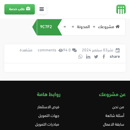
طلب خدمة
مشروعك
المدونة
9C7F2
نشر03 سبتمبر 2024
0 comments
94 مشاهدة
share
عن مشروعك
روابط هامة
من نحن
فرص الاستثمار
أسئلة شائعة
جهات التمويل
سابقة الاعمال
مبادرات التمويل