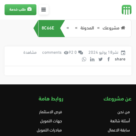
طلب خدمة
مشروعك
المدونة
8C66E
نشر18 يوليو 2024
0 comments
92 مشاهدة
share
عن مشروعك
روابط هامة
من نحن
فرص الاستثمار
أسئلة شائعة
جهات التمويل
سابقة الاعمال
مبادرات التمويل