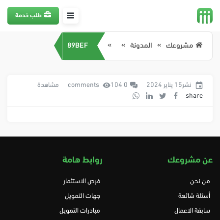
طلب خدمة
مشروعك
المدونة
89BEF
نشر15 يناير 2024
0 comments
104 مشاهدة
share
عن مشروعك
روابط هامة
من نحن
فرص الاستثمار
أسئلة شائعة
جهات التمويل
سابقة الاعمال
مبادرات التمويل