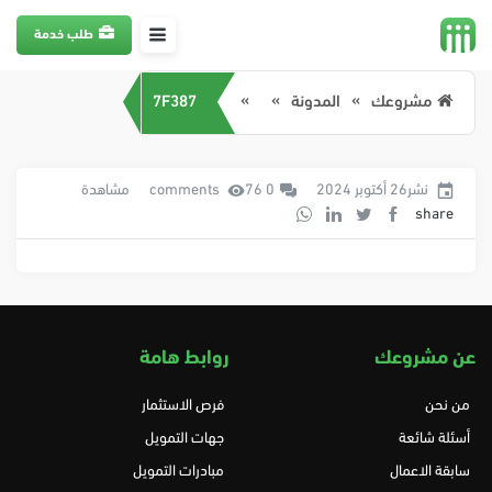
طلب خدمة
مشروعك
المدونة
7F387
نشر26 أكتوبر 2024
0 comments
76 مشاهدة
share
عن مشروعك
روابط هامة
من نحن
فرص الاستثمار
أسئلة شائعة
جهات التمويل
سابقة الاعمال
مبادرات التمويل