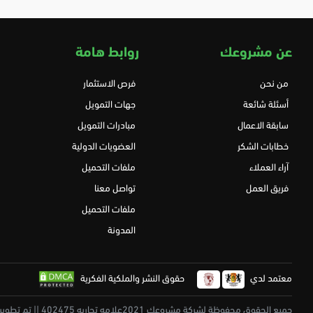
عن مشروعك
روابط هامة
من نحن
فرص الاستثمار
أسئلة شائعة
جهات التمويل
سابقة الاعمال
مبادرات التمويل
خطابات الشكر
العضويات الدولية
آراء العملاء
ملفات التحميل
فريق العمل
تواصل معنا
ملفات التحميل
المدونة
معتمد لدي
حقوق النشر والملكية الفكرية
جميع الحقوق محفوظة لشركة مشروعك 2021علامه تجاريه 402475 || تم تطويرة بكل