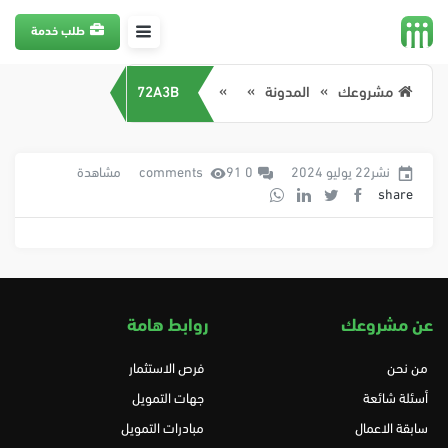
طلب خدمة
مشروعك
المدونة
72A3B
نشر22 يوليو 2024
0 comments
91 مشاهدة
share
عن مشروعك
روابط هامة
من نحن
فرص الاستثمار
أسئلة شائعة
جهات التمويل
سابقة الاعمال
مبادرات التمويل