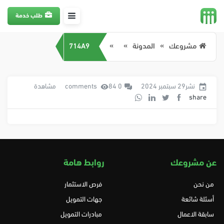
طلب خدمة
مشروعك
المدونة
714A9
نشر29 سبتمبر 2024
0 comments
84 مشاهدة
share
عن مشروعك
روابط هامة
من نحن
فرص الاستثمار
أسئلة شائعة
جهات التمويل
سابقة الاعمال
مبادرات التمويل