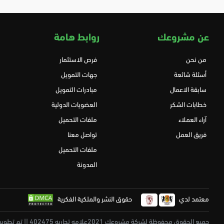
عن مشروعك
روابط هامة
من نحن
فرص الاستثمار
أسئلة شائعة
جهات التمويل
سابقة الاعمال
مبادرات التمويل
خطابات الشكر
العضويات الدولية
آراء العملاء
ملفات التحميل
فريق العمل
تواصل معنا
ملفات التحميل
المدونة
معتمد لدي
حقوق النشر والملكية الفكرية
جميع الحقوق محفوظة لشركة مشروعك 2021علامه تجاريه 402475 || تم تطويرة بكل