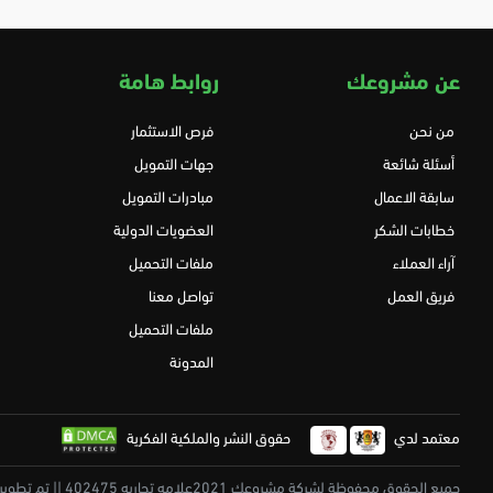
عن مشروعك
روابط هامة
من نحن
فرص الاستثمار
أسئلة شائعة
جهات التمويل
سابقة الاعمال
مبادرات التمويل
خطابات الشكر
العضويات الدولية
آراء العملاء
ملفات التحميل
فريق العمل
تواصل معنا
ملفات التحميل
المدونة
معتمد لدي
حقوق النشر والملكية الفكرية
جميع الحقوق محفوظة لشركة مشروعك 2021علامه تجاريه 402475 || تم تطويرة بكل