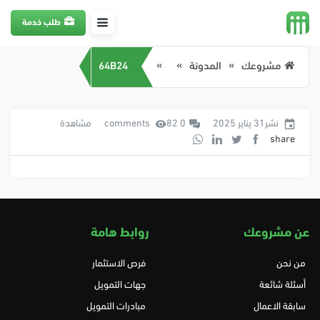
طلب خدمة
مشروعك
المدونة
64B24
نشر31 يناير 2025
0 comments
82 مشاهدة
share
عن مشروعك
روابط هامة
من نحن
فرص الاستثمار
أسئلة شائعة
جهات التمويل
سابقة الاعمال
مبادرات التمويل