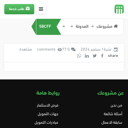
طلب خدمة
مشروعك
المدونة
5BCFF
نشر16 سبتمبر 2024
0 comments
77 مشاهدة
share
عن مشروعك
روابط هامة
من نحن
فرص الاستثمار
أسئلة شائعة
جهات التمويل
سابقة الاعمال
مبادرات التمويل