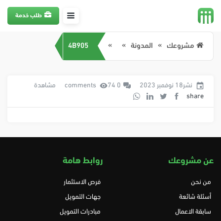
طلب خدمة
مشروعك
المدونة
4B905
نشر18 نوفمبر 2023
0 comments
74 مشاهدة
share
عن مشروعك
روابط هامة
من نحن
فرص الاستثمار
أسئلة شائعة
جهات التمويل
سابقة الاعمال
مبادرات التمويل