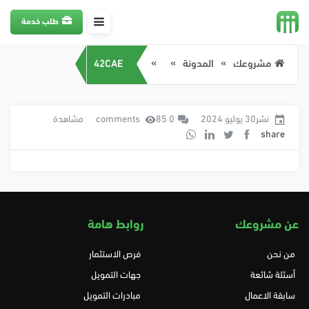
طلب خدمة
مشروعك
المدونة
42CAE
نشر30 يوليو 2024
0 comments
85 مشاهدة
share
عن مشروعك
روابط هامة
من نحن
فرص الاستثمار
أسئلة شائعة
جهات التمويل
سابقة الاعمال
مبادرات التمويل