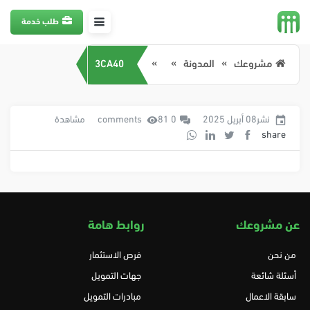
طلب خدمة
مشروعك
المدونة
3CA40
نشر08 أبريل 2025
0 comments
81 مشاهدة
share
عن مشروعك
روابط هامة
من نحن
فرص الاستثمار
أسئلة شائعة
جهات التمويل
سابقة الاعمال
مبادرات التمويل