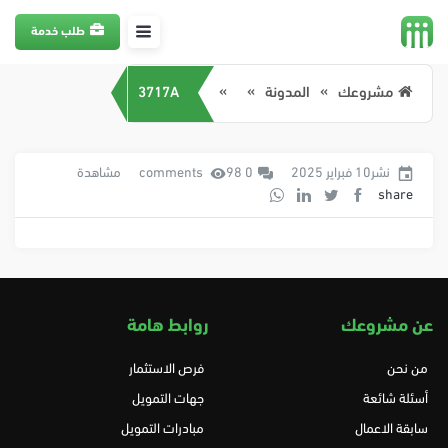
طلب خدمة
مشروعك
المدونة
3717A
نشر10 فبراير 2025
0 comments
98 مشاهدة
share
عن مشروعك
روابط هامة
من نحن
فرص الاستثمار
أسئلة شائعة
جهات التمويل
سابقة الاعمال
مبادرات التمويل