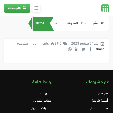
طلب خدمة
مشروعك
المدونة
3025F
نشر04 سبتمبر 2023
0 comments
89 مشاهدة
share
عن مشروعك
روابط هامة
من نحن
فرص الاستثمار
أسئلة شائعة
جهات التمويل
سابقة الاعمال
مبادرات التمويل