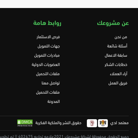
عن مشروعك
روابط هامة
من نحن
فرص الاستثمار
أسئلة شائعة
جهات التمويل
سابقة الاعمال
مبادرات التمويل
خطابات الشكر
العضويات الدولية
آراء العملاء
ملفات التحميل
فريق العمل
تواصل معنا
ملفات التحميل
المدونة
معتمد لدي
حقوق النشر والملكية الفكرية
جميع الحقوق محفوظة لشركة مشروعك 2021علامه تجاريه 402475 || تم تطويرة بكل