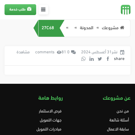
طلب خدمة
مشروعك
المدونة
27C68
نشر31 أغسطس 2024
0 comments
81 مشاهدة
share
عن مشروعك
روابط هامة
من نحن
فرص الاستثمار
أسئلة شائعة
جهات التمويل
سابقة الاعمال
مبادرات التمويل