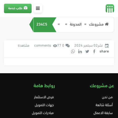
طلب خدمة
مشروعك
المدونة
234C5
نشر02 سبتمبر 2024
0 comments
77 مشاهدة
share
عن مشروعك
روابط هامة
من نحن
فرص الاستثمار
أسئلة شائعة
جهات التمويل
سابقة الاعمال
مبادرات التمويل