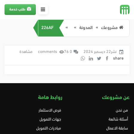
طلب خدمة
مشروعك
المدونة
226AF
نشر22 ديسمبر 2024
0 comments
76 مشاهدة
share
عن مشروعك
روابط هامة
من نحن
فرص الاستثمار
أسئلة شائعة
جهات التمويل
سابقة الاعمال
مبادرات التمويل