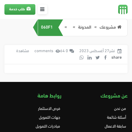
طلب خدمة
مشروعك
المدونة
060F1
نشر27 أغسطس 2023
0 comments
64 مشاهدة
share
عن مشروعك
روابط هامة
من نحن
فرص الاستثمار
أسئلة شائعة
جهات التمويل
سابقة الاعمال
مبادرات التمويل