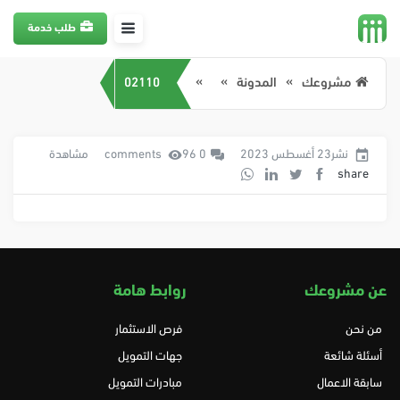
طلب خدمة
مشروعك
المدونة
02110
نشر23 أغسطس 2023
0 comments
96 مشاهدة
share
عن مشروعك
روابط هامة
من نحن
فرص الاستثمار
أسئلة شائعة
جهات التمويل
سابقة الاعمال
مبادرات التمويل