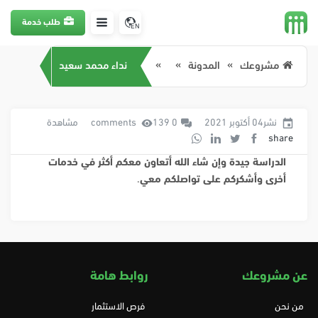
طلب خدمة
EN
مشروعك
المدونة
نداء محمد سعيد
نشر04 أكتوبر 2021
0 comments
139 مشاهدة
share
الدراسة جيدة وإن شاء الله أتعاون معكم أكثر في خدمات
أخرى وأشكركم على تواصلكم معي
.
عن مشروعك
روابط هامة
من نحن
فرص الاستثمار