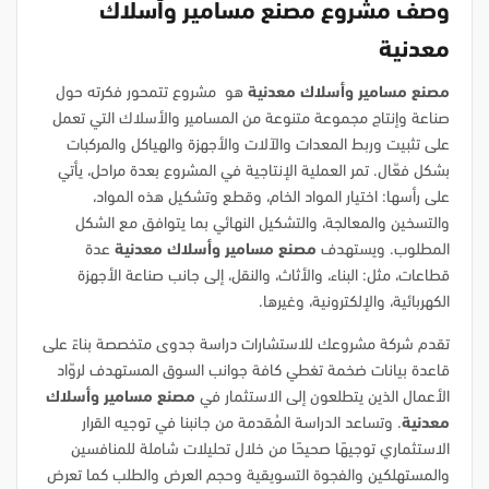
وصف مشروع مصنع مسامير وأسلاك
معدنية
مصنع مسامير وأسلاك معدنية
هو مشروع تتمحور فكرته حول
صناعة وإنتاج مجموعة متنوعة من المسامير والأسلاك التي تعمل
على تثبيت وربط المعدات والآلات والأجهزة والهياكل والمركبات
بشكل فعّال. تمر العملية الإنتاجية في المشروع بعدة مراحل، يأتي
على رأسها: اختيار المواد الخام، وقطع وتشكيل هذه المواد،
والتسخين والمعالجة، والتشكيل النهائي بما يتوافق مع الشكل
المطلوب. ويستهدف
مصنع مسامير وأسلاك معدنية
عدة
قطاعات، مثل: البناء، والأثاث، والنقل، إلى جانب صناعة الأجهزة
الكهربائية، والإلكترونية، وغيرها.
تقدم شركة مشروعك للاستشارات دراسة جدوى متخصصة بناءً على
قاعدة بيانات ضخمة تغطي كافة جوانب السوق المستهدف لروّاد
الأعمال الذين يتطلعون إلى الاستثمار في
مصنع مسامير وأسلاك
معدنية
. وتساعد الدراسة المُقدمة من جانبنا في توجيه القرار
الاستثماري توجيهًا صحيحًا من خلال تحليلات شاملة للمنافسين
والمستهلكين والفجوة التسويقية وحجم العرض والطلب كما تعرض