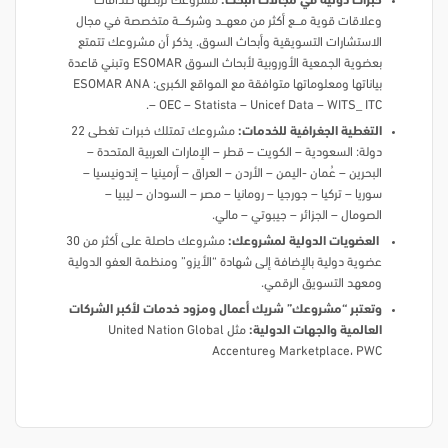
خبرات دولية في مجالات البحث:
مشروعك تربطها صداقات
وعلاقات قوية مـــــع أكثر من معهــــد وشركــــــة متخصصة في مجال
الاستشارات التسويقية وأبحاث السوق. يذكر أن مشروعك تتمتع
بعضوية الجمعية الأوروبية لأبحاث السوق ESOMAR وتبني قاعدة
بياناتها ومعلوماتها متوافقة مع المواقع الكبرى: ESOMAR ANA
– OEC – Statista – Unicef Data – WITS_ ITC.
التغطية الجغرافية للخدمات:
مشروعك تمتلك خبرات تغطى 22
دولة: السعودية – الكويت – قطر – الإمارات العربية المتحدة –
البحرين – عُمان -اليمن – الأردن – العراق – أرمينيا – إندونيسيا –
سوريا – تركيا – جورجيا – رومانيا – مصر – السودان – ليبيا –
الصومال – الجزائر – جيبوتي – مالي.
العضويات الدولية لمشروعك:
مشروعك حاصلة على أكثر من 30
عضوية دولية بالإضافة إلى شهادة “الأيزو” ومنظمة العفو الدولية
ومعهد التسويق الرقمي.
وتعتبر “مشروعك” شريك أعمال ومزود خدمات لأكبر الشركات
العالمية والجهات الدولية:
مثل United Nation Global
Marketplace، PWC وAccenture