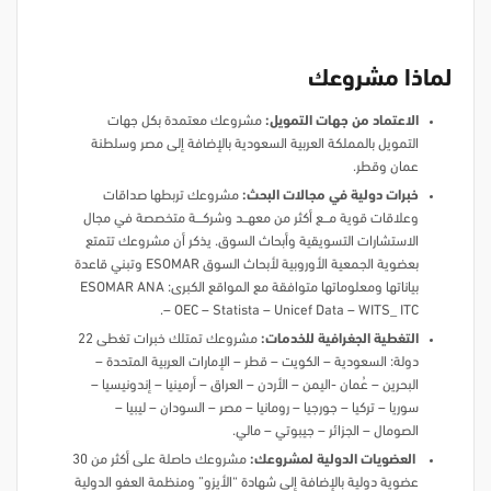
لماذا مشروعك
الاعتماد من جهات التمويل:
مشروعك معتمدة بكل جهات
التمويل بالمملكة العربية السعودية بالإضافة إلى مصر وسلطنة
عمان وقطر.
خبرات دولية في مجالات البحث:
مشروعك تربطها صداقات
وعلاقات قوية مـــــع أكثر من معهــــد وشركــــــة متخصصة في مجال
الاستشارات التسويقية وأبحاث السوق. يذكر أن مشروعك تتمتع
بعضوية الجمعية الأوروبية لأبحاث السوق ESOMAR وتبني قاعدة
بياناتها ومعلوماتها متوافقة مع المواقع الكبرى: ESOMAR ANA
– OEC – Statista – Unicef Data – WITS_ ITC.
التغطية الجغرافية للخدمات:
مشروعك تمتلك خبرات تغطى 22
دولة: السعودية – الكويت – قطر – الإمارات العربية المتحدة –
البحرين – عُمان -اليمن – الأردن – العراق – أرمينيا – إندونيسيا –
سوريا – تركيا – جورجيا – رومانيا – مصر – السودان – ليبيا –
الصومال – الجزائر – جيبوتي – مالي.
العضويات الدولية لمشروعك:
مشروعك حاصلة على أكثر من 30
عضوية دولية بالإضافة إلى شهادة “الأيزو” ومنظمة العفو الدولية