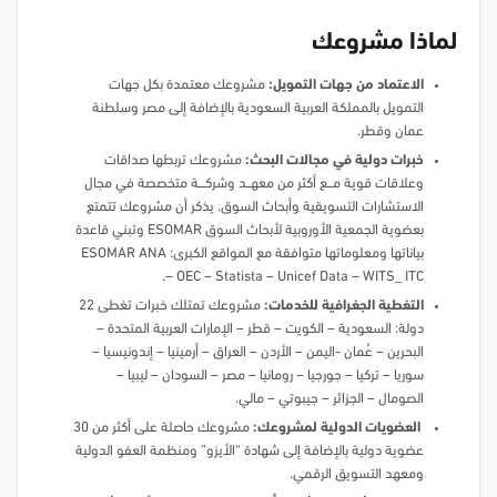
لماذا مشروعك
الاعتماد من جهات التمويل:
مشروعك معتمدة بكل جهات
التمويل بالمملكة العربية السعودية بالإضافة إلى مصر وسلطنة
عمان وقطر.
خبرات دولية في مجالات البحث:
مشروعك تربطها صداقات
وعلاقات قوية مـــــع أكثر من معهــــد وشركــــــة متخصصة في مجال
الاستشارات التسويقية وأبحاث السوق. يذكر أن مشروعك تتمتع
بعضوية الجمعية الأوروبية لأبحاث السوق ESOMAR وتبني قاعدة
بياناتها ومعلوماتها متوافقة مع المواقع الكبرى: ESOMAR ANA
– OEC – Statista – Unicef Data – WITS_ ITC.
التغطية الجغرافية للخدمات:
مشروعك تمتلك خبرات تغطى 22
دولة: السعودية – الكويت – قطر – الإمارات العربية المتحدة –
البحرين – عُمان -اليمن – الأردن – العراق – أرمينيا – إندونيسيا –
سوريا – تركيا – جورجيا – رومانيا – مصر – السودان – ليبيا –
الصومال – الجزائر – جيبوتي – مالي.
العضويات الدولية لمشروعك:
مشروعك حاصلة على أكثر من 30
عضوية دولية بالإضافة إلى شهادة “الأيزو” ومنظمة العفو الدولية
ومعهد التسويق الرقمي.