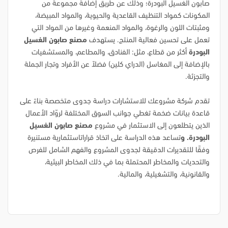
صابون الغسيل البودرة؛ وذلك عن طريق إضافة مجموعة من
المكونات كمواد التنظيف القاعدية والحيوية، والمواد المبيضة،
ومثبتات اللون والرغوة، والمواد المنعمة وغيرها من المواد التي
تعمل على تحسين فعالية المنتج. يستهدف
مصنع صابون الغسيل
البودرة
أكثر من قطاع، مثل: الفنادق، والمطاعم، والمستشفيات
بالإضافة إلى المغاسل (الدراي كلين) فضلاً عن الأفراد وتجار الجملة
والتجزئة.
تقدم شركة مشروعك للاستشارات دراسة جدوى متخصصة بناءً على
قاعدة بيانات ضخمة تغطي جوانب السوق المختلفة لروّاد الأعمال
الذين يتطلعون إلى الاستثمار في مشروع
مصنع صابون الغسيل
البودرة. و
تساعد هذه الدراسة على اتخاذ قراراتاستثمارية مستنيرة
وفقًا للتقديرات الدقيقة لجدوى المشروع والفهم الشامل للفرص
والتحديات والمخاطر المحتملة بما في ذلك المخاطر البيئية،
والقانونية، والتشغيلية، والمالية.