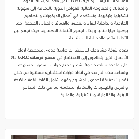
المسلحة بالألياف الزجاجية G.R.C. تتميز هذه الخرسانة بالقوة،
والمتانة، والمقاومة العالية للعوامل الجوية بالإضافة إلى سهولة
تشكيلها وتركيبها. وتستخدم في أعمال الديكورات والتصاميم
الخارجية والداخلية للفل، والقصور، والعمائر، والمباني الضخمة. مما
يجعلها خيارًا مثاليًا وجذابًا لجميع الأنماط المعمارية، حيث تجمع بين
الأداء الفائق والجمالية الاستثنائية.
تقدم شركة مشروعك للاستشارات دراسة جدوى متخصصة لرواد
الأعمال الذين يتطلعون إلى الاستثمار في
مصنع خرسانة G.R.C
بناءً
على قاعدة بيانات ضخمة تشمل جميع جوانب السوق المستهدف.
و
تساعد هذه الدراسة في اتخاذ قرارات استثمارية مستنيرة من خلال
تقديرات دقيقة لجدوى المشروع وفهم شامل لنقاط القوة والضعف
والفرص والتهديدات والمخاطر المحتملة بما في ذلك المخاطر
البيئية، والقانونية، والتشغيلية، والمالية.