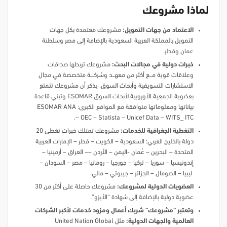
لماذا مشروعك
الاعتماد من جهات التمويل:
مشروعك معتمدة بكل جهات
التمويل بالمملكة العربية السعودية بالإضافة إلى مصر وسلطنة
عمان وقطر.
خبرات دولية في مجالات البحث:
مشروعك تربطها صداقات
وعلاقات قوية مـــــع أكثر من معهــــد وشركــــــة متخصصة في مجال
الاستشارات التسويقية وأبحاث السوق. يذكر أن مشروعك تتمتع
بعضوية الجمعية الأوروبية لأبحاث السوق ESOMAR وتبني قاعدة
بياناتها ومعلوماتها متوافقة مع المواقع الكبرى: ESOMAR ANA
– OEC – Statista – Unicef Data – WITS_ ITC.
التغطية الجغرافية للخدمات:
مشروعك تمتلك خبرات تغطى 20
دولة بالخليج العربي: السعودية – الكويت – قطر – الإمارات العربية
المتحدة – البحرين – عُمان -اليمن – الأردن –– العراق – أرمينيا –
إندونيسيا – سوريا – تركيا – جورجيا – رومانيا – مصر – السودان –
ليبيا – الصومال – الجزائر – جيبوتي – مالي.
العضويات الدولية لمشروعك:
مشروعك حاصلة على أكثر من 30
عضوية دولية بالإضافة إلى شهادة “الأيزو”.
وتعتبر “مشروعك” شريك أعمال ومزود خدمات لأكبر الشركات
العالمية والجهات الدولية:
مثل United Nation Global