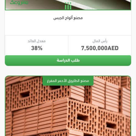
مصنع ألواح الجبس
رأس المال
معدل العائد
38
7,500,000
طلب الدراسة