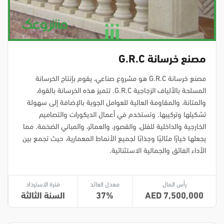
مصنع خرسانة G.R.C
مصنع خرسانة G.R.C هو مشروع صناعي، يقوم بإنتاج الخرسانة
المسلحة بالألياف الزجاجية G.R.C. تتميز هذه الخرسانة بالقوة،
والمتانة، والمقاومة العالية للعوامل الجوية بالإضافة إلى سهولة
تشكيلها وتركيبها. وتستخدم في أعمال الديكورات والتصاميم
الخارجية والداخلية للفلل، والقصور، والعمائر، والمباني الضخمة. مما
يجعلها خيارًا مثاليًا وجذابًا لجميع الأنماط المعمارية، حيث تجمع بين
الأداء الفائق والجمالية الاستثنائية.
رأس المال
معدل العائد
فترة الاسترداد
7,500,000
37
السنة الثالثة