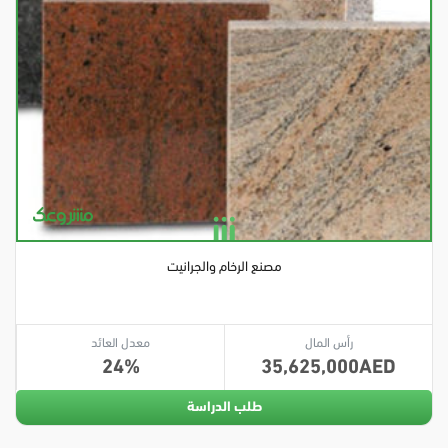
مصنع الرخام والجرانيت
رأس المال
معدل العائد
24
35,625,000
طلب الدراسة