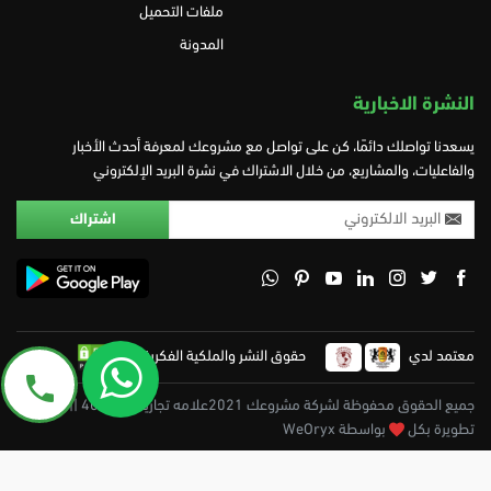
ملفات التحميل
المدونة
النشرة الاخبارية
يسعدنا تواصلك دائمًا، كن على تواصل مع مشروعك لمعرفة أحدث الأخبار
والفاعليات، والمشاريع، من خلال الاشتراك في نشرة البريد الإلكتروني
معتمد لدي
حقوق النشر والملكية الفكرية
جميع الحقوق محفوظة لشركة مشروعك 2021علامه تجاريه 402475 || تم
تطويرة بكل
بواسطة WeOryx
طرق الدفع المقبولة