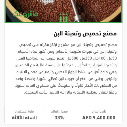
مصنع تحميص وتعبئة البن
مصنع تحميص وتعبئة البن هو مشروع ترتكز فكرته على تحميص
وتعبئة البن في عبوات متنوعة الأحجام، ومن أشهر هذه الأحجام:
50مل، 100مل، 250مل، 500مل. تتميز حبوب البن بمذاقها الغني
ورائحتها القوية، إضافةً إلى احتوائها على نسبة عالية من الكافيين،
وهي مادة تُعزز من نشاط الجهاز العصبي وترفع من معدل الانتباه
والتركيز. وغني عن الذكر أن حبوب البن تحظي بشهرة واسعة وتعد
من المشروبات الأكثر تناولًا واستهلاكًا على مستوى العالم سنويًا،
وفقًا لتقارير منظمة الأغذية والزراعة التابعة للأمم المتحدة.
رأس المال
معدل العائد
فترة الاسترداد
9,400,000
33
السنه الثالثة