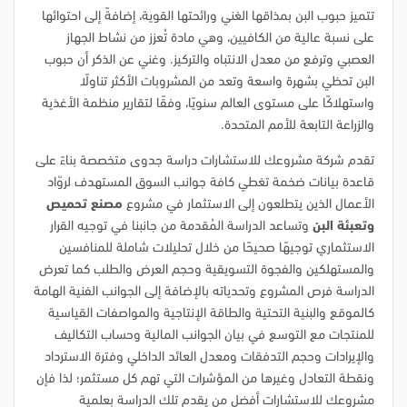
تتميز حبوب البن بمذاقها الغني ورائحتها القوية، إضافةً إلى احتوائها
على نسبة عالية من الكافيين، وهي مادة تُعزز من نشاط الجهاز
العصبي وترفع من معدل الانتباه والتركيز. وغني عن الذكر أن حبوب
البن تحظي بشهرة واسعة وتعد من المشروبات الأكثر تناولًا
واستهلاكًا على مستوى العالم سنويًا، وفقًا لتقارير منظمة الأغذية
والزراعة التابعة للأمم المتحدة.
تقدم شركة مشروعك للاستشارات دراسة جدوى متخصصة بناءً على
قاعدة بيانات ضخمة تغطي كافة جوانب السوق المستهدف لروّاد
الأعمال الذين يتطلعون إلى الاستثمار في مشروع
مصنع تحميص
وتعبئة البن
وتساعد الدراسة المُقدمة من جانبنا في توجيه القرار
الاستثماري توجيهًا صحيحًا من خلال تحليلات شاملة للمنافسين
والمستهلكين والفجوة التسويقية وحجم العرض والطلب كما تعرض
الدراسة فرص المشروع وتحدياته بالإضافة إلى الجوانب الفنية الهامة
كالموقع والبنية التحتية والطاقة الإنتاجية والمواصفات القياسية
للمنتجات مع التوسع في بيان الجوانب المالية وحساب التكاليف
والإيرادات وحجم التدفقات ومعدل العائد الداخلي وفترة الاسترداد
ونقطة التعادل وغيرها من المؤشرات التي تهم كل مستثمر؛ لذا فإن
مشروعك للاستشارات أفضل من يقدم تلك الدراسة بعلمية