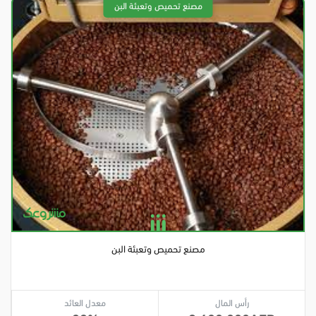
مصنع تحميص وتعبئة البن
رأس المال
معدل العائد