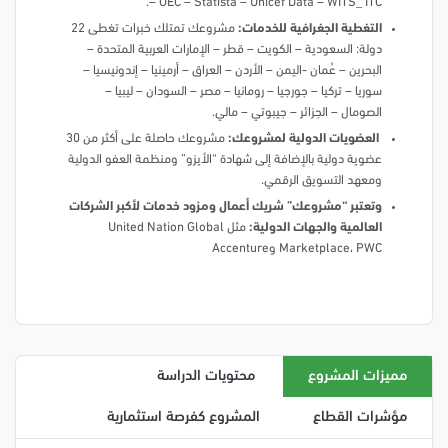
– OEC – Statista – Unicef Data – WITS_ ITC.
التغطية الجغرافية للخدمات:
مشروعك تمتلك خبرات تغطى 22
دولة: السعودية – الكويت – قطر – الإمارات العربية المتحدة –
البحرين – عُمان -اليمن – الأردن – العراق – أرمينيا – إندونيسيا –
سوريا – تركيا – جورجيا – رومانيا – مصر – السودان – ليبيا –
الصومال – الجزائر – جيبوتي – مالي.
العضويات الدولية لمشروعك:
مشروعك حاصلة على أكثر من 30
عضوية دولية بالإضافة إلى شهادة “الأيزو” ومنظمة العفو الدولية
ومعهد التسويق الرقمي.
وتعتبر “مشروعك” شريك أعمال ومزود خدمات لأكبر الشركات
العالمية والجهات الدولية:
مثل United Nation Global
Marketplace، PWC وAccenture
مميزات المشروع
محتويات الدراسة
مؤشرات القطاع
المشروع كفرصة استثمارية