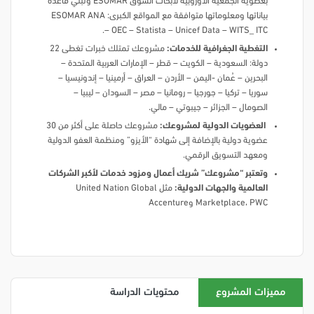
بعضوية الجمعية الأوروبية لأبحاث السوق ESOMAR وتبني قاعدة
بياناتها ومعلوماتها متوافقة مع المواقع الكبرى: ESOMAR ANA
– OEC – Statista – Unicef Data – WITS_ ITC.
التغطية الجغرافية للخدمات:
مشروعك تمتلك خبرات تغطى 22
دولة: السعودية – الكويت – قطر – الإمارات العربية المتحدة –
البحرين – عُمان -اليمن – الأردن – العراق – أرمينيا – إندونيسيا –
سوريا – تركيا – جورجيا – رومانيا – مصر – السودان – ليبيا –
الصومال – الجزائر – جيبوتي – مالي.
العضويات الدولية لمشروعك:
مشروعك حاصلة على أكثر من 30
عضوية دولية بالإضافة إلى شهادة “الأيزو” ومنظمة العفو الدولية
ومعهد التسويق الرقمي.
وتعتبر “مشروعك” شريك أعمال ومزود خدمات لأكبر الشركات
العالمية والجهات الدولية:
مثل United Nation Global
Marketplace، PWC وAccenture
مميزات المشروع
محتويات الدراسة