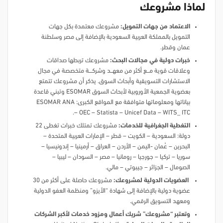
لماذا مشروعك
الاعتماد من جهات التمويل:
مشروعك معتمدة بكل جهات
التمويل بالمملكة العربية السعودية بالإضافة إلى مصر وسلطنة
عمان وقطر.
خبرات دولية في مجالات البحث:
مشروعك تربطها صداقات
وعلاقات قوية مـــــع أكثر من معهــــد وشركــــــة متخصصة في مجال
الاستشارات التسويقية وأبحاث السوق. يذكر أن مشروعك تتمتع
بعضوية الجمعية الأوروبية لأبحاث السوق ESOMAR وتبني قاعدة
بياناتها ومعلوماتها متوافقة مع المواقع الكبرى: ESOMAR ANA
– OEC – Statista – Unicef Data – WITS_ ITC.
التغطية الجغرافية للخدمات:
مشروعك تمتلك خبرات تغطى 22
دولة: السعودية – الكويت – قطر – الإمارات العربية المتحدة –
البحرين – عُمان -اليمن – الأردن – العراق – أرمينيا – إندونيسيا –
سوريا – تركيا – جورجيا – رومانيا – مصر – السودان – ليبيا –
الصومال – الجزائر – جيبوتي – مالي.
العضويات الدولية لمشروعك:
مشروعك حاصلة على أكثر من 30
عضوية دولية بالإضافة إلى شهادة “الأيزو” ومنظمة العفو الدولية
ومعهد التسويق الرقمي.
وتعتبر “مشروعك” شريك أعمال ومزود خدمات لأكبر الشركات