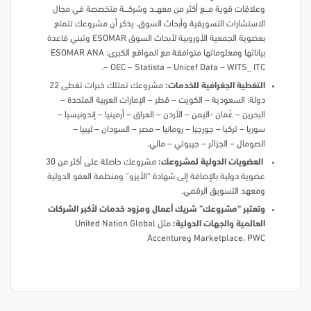
وعلاقات قوية مـــــع أكثر من معهــــد وشركــــــة متخصصة في مجال
الاستشارات التسويقية وأبحاث السوق. يذكر أن مشروعك تتمتع
بعضوية الجمعية الأوروبية لأبحاث السوق ESOMAR وتبني قاعدة
بياناتها ومعلوماتها متوافقة مع المواقع الكبرى: ESOMAR ANA
– OEC – Statista – Unicef Data – WITS_ ITC.
التغطية الجغرافية للخدمات:
مشروعك تمتلك خبرات تغطى 22
دولة: السعودية – الكويت – قطر – الإمارات العربية المتحدة –
البحرين – عُمان -اليمن – الأردن – العراق – أرمينيا – إندونيسيا –
سوريا – تركيا – جورجيا – رومانيا – مصر – السودان – ليبيا –
الصومال – الجزائر – جيبوتي – مالي.
العضويات الدولية لمشروعك:
مشروعك حاصلة على أكثر من 30
عضوية دولية بالإضافة إلى شهادة “الأيزو” ومنظمة العفو الدولية
ومعهد التسويق الرقمي.
وتعتبر “مشروعك” شريك أعمال ومزود خدمات لأكبر الشركات
العالمية والجهات الدولية:
مثل United Nation Global
Marketplace، PWC وAccenture