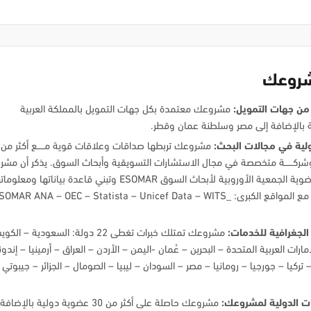
شروعك
 من جهات التمويل:
مشروعك معتمدة بكل جهات التمويل بالمملكة العربية
 بالإضافة إلى مصر وسلطنة عمان وقطر.
لية في مجالات البحث:
مشروعك تربطها صداقات وعلاقات قوية مـــــع أكثر من
 وشركــــــة متخصصة في مجال الاستشارات التسويقية وأبحاث السوق. يذكر أن مش
تتمتع بعضوية الجمعية الأوروبية لأبحاث السوق ESOMAR وتبني قاعدة بياناتها ومعلوم
متوافقة مع المواقع الكبرى: SOMAR ANA – OEC – Statista – Unicef Data – WITS
الجغرافية للخدمات:
مشروعك تمتلك خبرات تغطى 22 دولة: السعودية – ا
مارات العربية المتحدة – البحرين – عُمان -اليمن – الأردن – العراق – أرمينيا – إندو
 تركيا – جورجيا – رومانيا – مصر – السودان – ليبيا – الصومال – الجزائر – جيبوتي 
ت الدولية لمشروعك:
مشروعك حاصلة على أكثر من 30 عضوية دولية بالإض