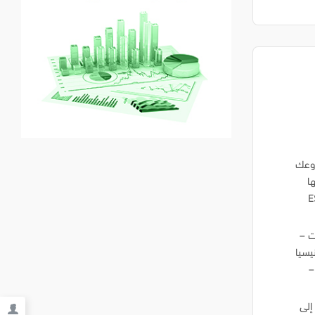
روعك
اتها
E_
لكويت –
نيسيا
–
افة إلى