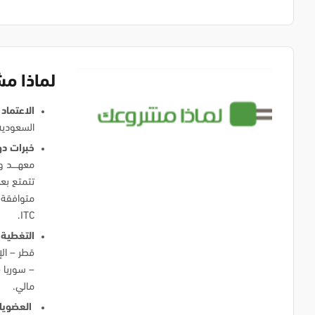
لماذا م
الاعتماد
السعودية
خبرات دو
معهــــد
ITC.
التغطية 
قطر – الإ
– سوريا –
مالي.
العضويا