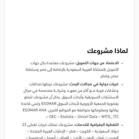
لماذا مشروعك
الاعتماد من جهات التمويل:
مشروعك معتمدة بكل جهات
التمويل بالمملكة العربية السعودية بالإضافة إلى مصر وسلطنة
عمان وقطر.
خبرات دولية في مجالات البحث:
مشروعك تربطها صداقات
وعلاقات قوية مـــــع أكثر من معهــــد وشركــــــة متخصصة في مجال
الاستشارات التسويقية وأبحاث السوق. يذكر أن مشروعك تتمتع
بعضوية الجمعية الأوروبية لأبحاث السوق ESOMAR وتبني قاعدة
بياناتها ومعلوماتها متوافقة مع المواقع الكبرى: ESOMAR ANA
– OEC – Statista – Unicef Data – WITS_ ITC.
التغطية الجغرافية للخدمات:
مشروعك تمتلك خبرات تغطى 22
دولة: السعودية – الكويت – قطر – الإمارات العربية المتحدة –
البحرين – عُمان -اليمن – الأردن – العراق – أرمينيا – إندونيسيا –