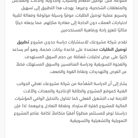
متنوعة، مثل: توصيل الطعام والشراب، والأدوية، والأثاث، والملابس
والمتعلقات الشخصية، وغيرها. يهدف هذا التطبيق إلى تسهيل
وتسريع عملية توصيل الطلبات، موفرًا وسيلة موثوقة وفعالة لتلبية
احتياجات العملاء دون الحاجة إلى مغادرة منازلهم. مما يجعله خيارًا
مثاليًا لتعزيز راحة ورفاهية المستخدمين
تقدم شركة مشروعك للاستشارات دراسة جدوى مشروع
تطبيق
توصيل الطلبات
معتمدة على قاعدة بيانات ضخمة، وهو أمر يساعد
كثيرًا على عرض تحليلات مٌفصّلة عن حجم السوق المستهدف
والفجوة التسويقية ودراسة المنافسين والسوق المستهلك فضلاً
عن الفرص والتهديدات ونقاط القوة والضعف.
يشار إلى أن الدراسة المُقدَّمة من شركة مشروعك تغطي الجوانب
الفنية كموقع المشروع والطاقة الإنتاجية والمعدات والآلات
اللازمة لبدء التشغيل الفعلي كما تتناول بالتحليل الوافي المؤشرات
المالية للمشروع كفترة الاسترداد ونقطة التعادل وغيرهما؛ لذا فإن
دراستنا توفر للمستثمر منظورًا أفقيًا متكاملاً لكافة عناصر المشروع
التمويلية والتشغيلية والتسويقية