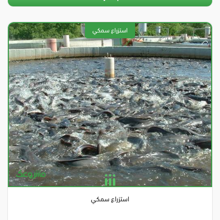
استزراع سمكي