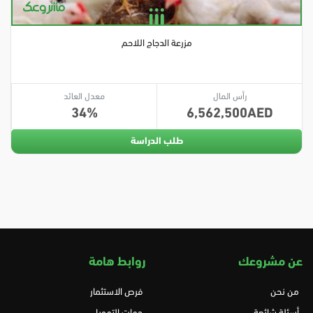
مزرعة الدجاج اللاحم
رأس المال
معدل العائد
34
6,562,500
طلب الدراسة
عن مشروعك
روابط هامة
من نحن
فرص الاستثمار