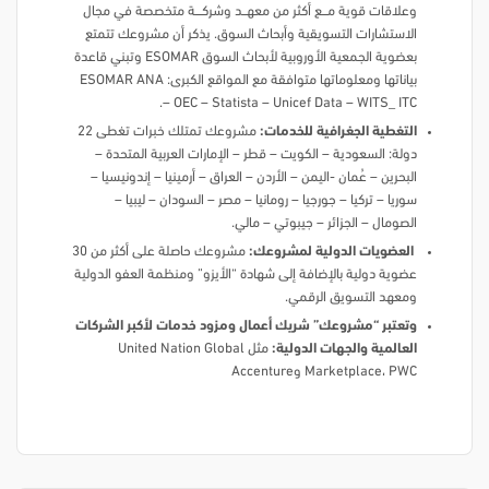
وعلاقات قوية مـــــع أكثر من معهــــد وشركــــــة متخصصة في مجال
الاستشارات التسويقية وأبحاث السوق. يذكر أن مشروعك تتمتع
بعضوية الجمعية الأوروبية لأبحاث السوق ESOMAR وتبني قاعدة
بياناتها ومعلوماتها متوافقة مع المواقع الكبرى: ESOMAR ANA
– OEC – Statista – Unicef Data – WITS_ ITC.
التغطية الجغرافية للخدمات:
مشروعك تمتلك خبرات تغطى 22
دولة: السعودية – الكويت – قطر – الإمارات العربية المتحدة –
البحرين – عُمان -اليمن – الأردن – العراق – أرمينيا – إندونيسيا –
سوريا – تركيا – جورجيا – رومانيا – مصر – السودان – ليبيا –
الصومال – الجزائر – جيبوتي – مالي.
العضويات الدولية لمشروعك:
مشروعك حاصلة على أكثر من 30
عضوية دولية بالإضافة إلى شهادة “الأيزو” ومنظمة العفو الدولية
ومعهد التسويق الرقمي.
وتعتبر “مشروعك” شريك أعمال ومزود خدمات لأكبر الشركات
العالمية والجهات الدولية:
مثل United Nation Global
Marketplace، PWC وAccenture