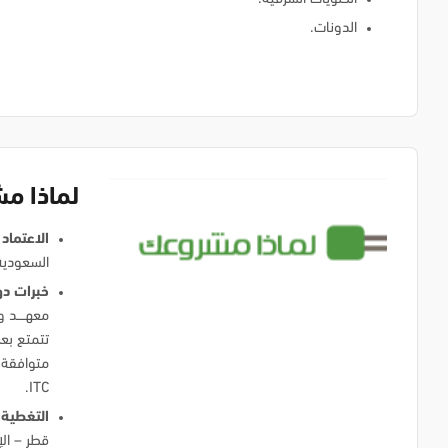
الدونات.
لماذا م
الاعتماد
السعودية
خبرات دو
معهــــد
ITC.
التغطية 
قطر – الإ