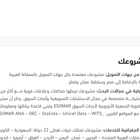
شروعك
 من جهات التمويل:
مشروعك معتمدة بكل جهات التمويل بالمملكة العربية
 بالإضافة إلى مصر وسلطنة عمان وقطر.
لية في مجالات البحث:
مشروعك تربطها صداقات وعلاقات قوية مـــــع أكثر من
 وشركــــــة متخصصة في مجال الاستشارات التسويقية وأبحاث السوق. يذكر أن مش
تتمتع بعضوية الجمعية الأوروبية لأبحاث السوق ESOMAR وتبني قاعدة بياناتها ومعلوم
متوافقة مع المواقع الكبرى: SOMAR ANA – OEC – Statista – Unicef Data – WITS
الجغرافية للخدمات:
مشروعك تمتلك خبرات تغطى 22 دولة: السعودية – ا
مارات العربية المتحدة – البحرين – عُمان -اليمن – الأردن – العراق – أرمينيا – إندو