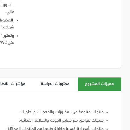
– سوريا –
مالي.
العضويا
شهادة “ا
وتعتبر “
مثل United Nation Global Marketplace، PWC وAccenture
مميزات المشروع
محتويات الدراسة
مؤشرات القطاع
منتجات متنوعة من المخبوزات والمعجنات والحلويات.
منتجات تتوافق مع معايير الجودة والسلامة الغذائية.
منتجات بأسعار تنافسية مقارنة بغيرها من المنتجات المماثلة.