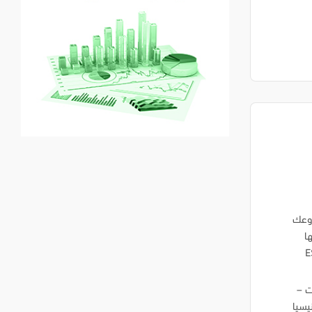
روعك
اتها
E_
لكويت –
نيسيا