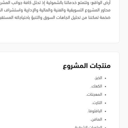
أرض الواقع؛ وتتمتع خدماتنا بالشمولية إذ تحلل كافة جوانب المشرو
محاور المشروع التسويقية والفنية والمالية والإدارية واستشراف ال
ضخمة تمكننا من تحليل اتجاهات السوق والتنبؤ باحتياجاته المستقبل
منتجات المشروع
الخبز.
الكعك.
المعجنات.
التارت.
البافلوفا.
المافن.
الحلويات الشرقية.