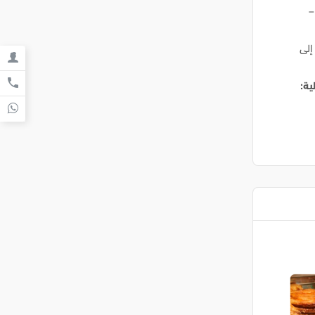
–
افة إلى
ية: