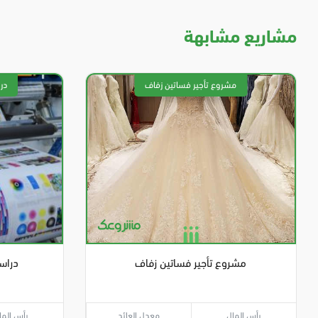
مشاريع مشابهة
مشروع تأجير فساتين زفاف
دراس
رأس المال
معدل العائد
رأس الما