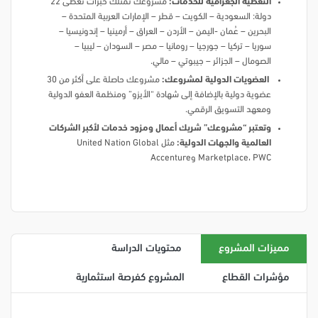
التغطية الجغرافية للخدمات:
مشروعك تمتلك خبرات تغطى 22
دولة: السعودية – الكويت – قطر – الإمارات العربية المتحدة –
البحرين – عُمان -اليمن – الأردن – العراق – أرمينيا – إندونيسيا –
سوريا – تركيا – جورجيا – رومانيا – مصر – السودان – ليبيا –
الصومال – الجزائر – جيبوتي – مالي.
العضويات الدولية لمشروعك:
مشروعك حاصلة على أكثر من 30
عضوية دولية بالإضافة إلى شهادة “الأيزو” ومنظمة العفو الدولية
ومعهد التسويق الرقمي.
وتعتبر “مشروعك” شريك أعمال ومزود خدمات لأكبر الشركات
العالمية والجهات الدولية:
مثل United Nation Global
Marketplace، PWC وAccenture
مميزات المشروع
محتويات الدراسة
مؤشرات القطاع
المشروع كفرصة استثمارية